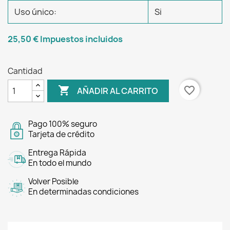
Uso único:
Si
25,50 €
Impuestos incluidos
Cantidad

favorite_border
AÑADIR AL CARRITO
Pago 100% seguro
Tarjeta de crédito
Entrega Rápida
En todo el mundo
Volver Posible
En determinadas condiciones