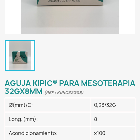
AGUJA KIPIC® PARA MESOTERAPIA
32GX8MM
(REF : KIPIC32G08)
Ø(mm)/G:
0,23/32G
Long. (mm):
8
Acondicionamiento:
x100