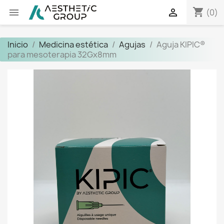
shopping_cart


(0)
Inicio
Medicina estética
Agujas
Aguja KIPIC®
para mesoterapia 32Gx8mm