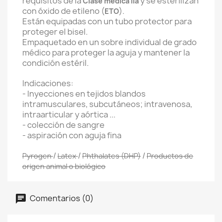
requisitos de la
y se esterilizan
Clase médica IIa
con óxido de etileno (
).
ETO
Están equipadas con un tubo protector para
proteger el bisel.
Empaquetado en un sobre individual de grado
médico para proteger la aguja y mantener la
condición estéril.
Indicaciones:
- Inyecciones en tejidos blandos
intramusculares, subcutáneos; intravenosa,
intraarticular y aórtica ...
- colección de sangre
- aspiración con aguja fina
/
/
/
Pyrogen
Latex
Phthalates (DHP)
Productos de
origen animal o biológico
Comentarios (0)