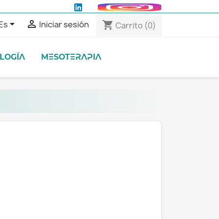


Es
Iniciar sesión
shopping_cart
Carrito
(0)
LOGÍA
MESOTERAPIA