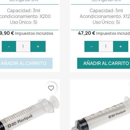
Capacidad: 3ml
Capacidad: 5ml
condicionamiento: X200
Acondicionamiento: X1
Uso Único: Si
Uso Único: Si
9,90 €
47,20 €
Impuestos incluidos
Impuestos inclui
-
+
-
+
AÑADIR AL CARRITO
AÑADIR AL CARRITO
favorite_border