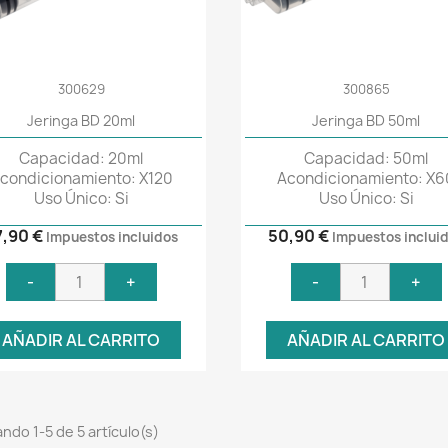
300629
300865
Vista rápida
Vista rápida


Jeringa BD 20ml
Jeringa BD 50ml
Capacidad: 20ml
Capacidad: 50ml
condicionamiento: X120
Acondicionamiento: X6
Uso Único: Si
Uso Único: Si
7,90 €
50,90 €
Impuestos incluidos
Impuestos inclui
-
+
-
+
AÑADIR AL CARRITO
AÑADIR AL CARRITO
ndo 1-5 de 5 artículo(s)