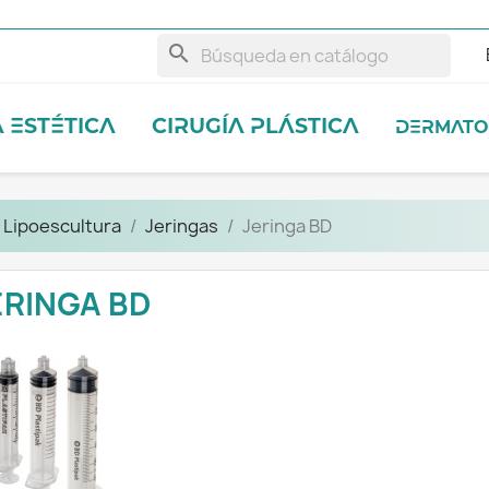
search
 ESTÉTICA
CIRUGÍA PLÁSTICA
DERMATO
y Lipoescultura
Jeringas
Jeringa BD
ERINGA BD