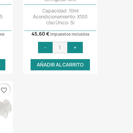
Capacidad: 10ml
25
Acondicionamiento: X100
Uso Único: Si
45,60 €
dos
Impuestos incluidos
-
+
AÑADIR AL CARRITO
favorite_border