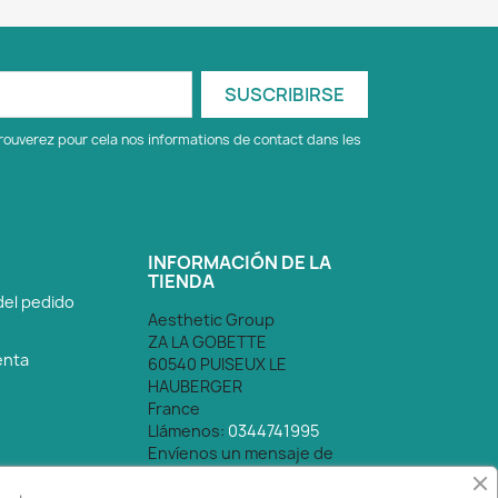
rouverez pour cela nos informations de contact dans les
INFORMACIÓN DE LA
TIENDA
del pedido
Aesthetic Group
ZA LA GOBETTE
enta
60540 PUISEUX LE
HAUBERGER
France
Llámenos:
0344741995
Envíenos un mensaje de
correo electrónico:
contact@aestheticgroup.fr