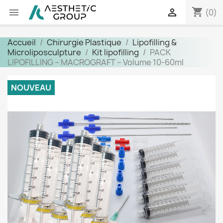
shopping_cart


(0)
Accueil
Chirurgie Plastique
Lipofilling &
Microliposculpture
Kit lipofilling
PACK
LIPOFILLING – MACROGRAFT – Volume 10-60ml
NOUVEAU