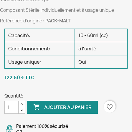
Composant Stérile individuellement et à usage unique
Référence d'origine :
PACK-MALT
Capacité:
10 - 60ml (cc)
Conditionnement:
à l'unité
Usage unique:
Oui
122,50 €
TTC
Quantité

favorite_border
AJOUTER AU PANIER
Paiement 100% sécurisé