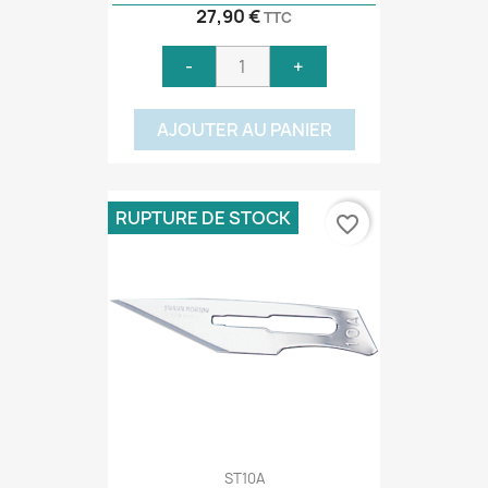
27,90 €
TTC
-
+
AJOUTER AU PANIER
RUPTURE DE STOCK
favorite_border
ST10A