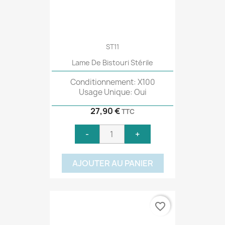
ST11
Lame De Bistouri Stérile
Conditionnement: X100
Usage Unique: Oui
27,90 €
TTC
-
+
AJOUTER AU PANIER
favorite_border