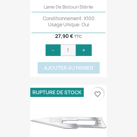
Lame De Bistouri Stérile
Conditionnement: X100
Usage Unique: Oui
27,90 €
TTC
-
+
AJOUTER AU PANIER
RUPTURE DE STOCK
favorite_border