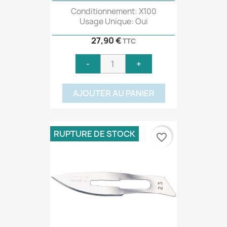
Conditionnement: X100
Usage Unique: Oui
27,90 €
TTC
-
+
AJOUTER AU PANIER
RUPTURE DE STOCK
favorite_border