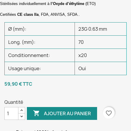
Stérilisées individuellement à
l’Oxyde d’éthylène
(ETO)
Certifiées
CE class IIa
, FDA, ANVISA, SFDA..
Ø (mm):
23G 0.63 mm
Long. (mm):
70
Conditionnement:
x20
Usage unique:
Oui
59,90 €
TTC
Quantité

favorite_border
AJOUTER AU PANIER