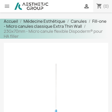
shopping_cart


(0)
Accueil
Médecine Esthétique
Canules
Fill-one
- Micro canules classique Extra Thin Wall
23Gx70mm - Micro canule flexible Dispoderm® pour
HA filler