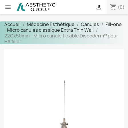
shopping_cart


(0)
Accueil
Médecine Esthétique
Canules
Fill-one
- Micro canules classique Extra Thin Wall
22Gx50mm - Micro canule flexible Dispoderm® pour
HA filler