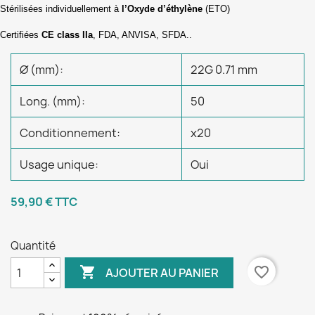
Stérilisées individuellement à
l’Oxyde d’éthylène
(ETO)
Certifiées
CE class IIa
, FDA, ANVISA, SFDA..
Ø (mm):
22G 0.71 mm
Long. (mm):
50
Conditionnement:
x20
Usage unique:
Oui
59,90 €
TTC
Quantité

favorite_border
AJOUTER AU PANIER