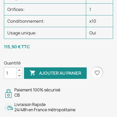
Orifices:
1
Conditionnement:
x10
Usage unique:
Oui
115,90 €
TTC
Quantité

favorite_border
AJOUTER AU PANIER
Paiement 100% sécurisé
CB
Livraison Rapide
24/48h en France métropolitaine