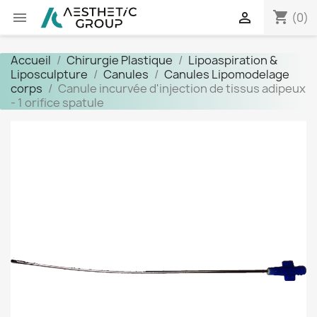
shopping_cart


(0)
Accueil
Chirurgie Plastique
Lipoaspiration &
Liposculpture
Canules
Canules Lipomodelage
corps
Canule incurvée d'injection de tissus adipeux
- 1 orifice spatule