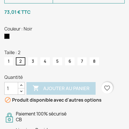
73,01 €
TTC
Couleur : Noir
Noir
Taille : 2
1
2
3
4
5
6
7
8
Quantité

favorite_border
AJOUTER AU PANIER

Produit disponible avec d'autres options
Paiement 100% sécurisé
CB